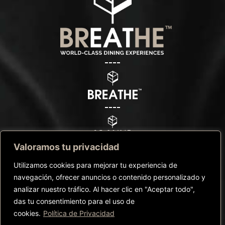
Valoramos tu privacidad
Utilizamos cookies para mejorar tu experiencia de
navegación, ofrecer anuncios o contenido personalizado y
analizar nuestro tráfico. Al hacer clic en "Aceptar todo",
das tu consentimiento para el uso de
©Copyright Breathe™ – 2025 |
Política de Privacidad
|
Política de
cookies.
Política de Privacidad
Cookies
|
Términos y condiciones