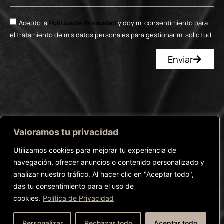
Acepto la
Política de Privacidad
y doy mi consentimiento para
el tratamiento de mis datos personales para gestionar mi solicitud.
Enviar
Valoramos tu privacidad
Utilizamos cookies para mejorar tu experiencia de
navegación, ofrecer anuncios o contenido personalizado y
©Copyright Breathe™ – 2025 |
Política de Privacidad
|
Política de
Cookies
|
Términos y condiciones
analizar nuestro tráfico. Al hacer clic en "Aceptar todo",
das tu consentimiento para el uso de
Website by
Redlinecompany.com
cookies.
Política de Privacidad
Personalizar
Rechazar todo
Aceptar todo