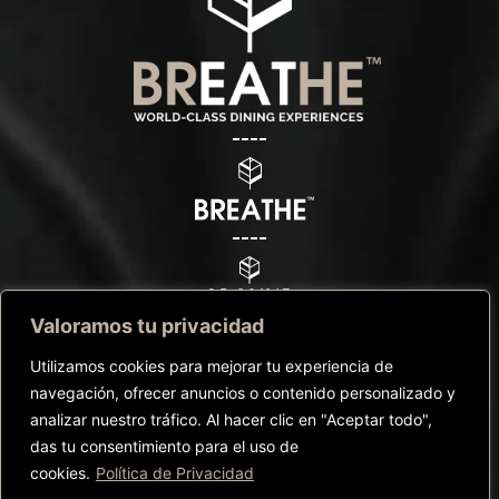
Valoramos tu privacidad
Utilizamos cookies para mejorar tu experiencia de
navegación, ofrecer anuncios o contenido personalizado y
analizar nuestro tráfico. Al hacer clic en "Aceptar todo",
das tu consentimiento para el uso de
©Copyright Breathe™ – 2025 |
Política de Privacidad
|
Política de
cookies.
Política de Privacidad
Cookies
|
Términos y condiciones